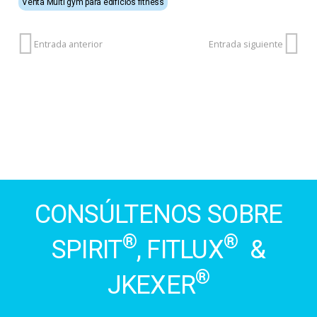
Venta Multi gym para edificios fitness
Entrada anterior
Entrada siguiente
CONSÚLTENOS SOBRE
®
®
SPIRIT
, FITLUX
&
®
JKEXER