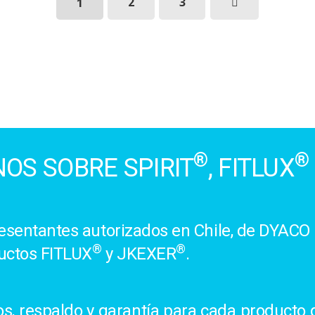
1
2
3
®
®
OS SOBRE SPIRIT
, FITLUX
sentantes autorizados en Chile, de DYACO 
®
®
uctos FITLUX
y JKEXER
.
, respaldo y garantía para cada producto d