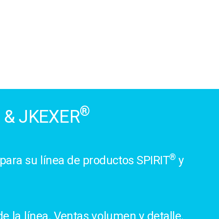
®
& JKEXER
®
para su línea de productos SPIRIT
y
e la línea. Ventas volumen y detalle.