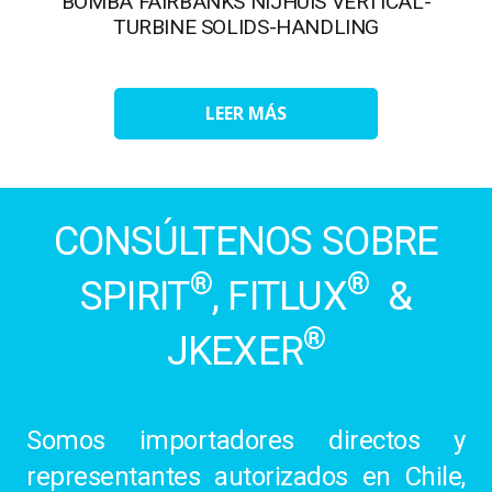
BOMBA FAIRBANKS NIJHUIS VERTICAL-
TURBINE SOLIDS-HANDLING
LEER MÁS
CONSÚLTENOS SOBRE
®
®
SPIRIT
, FITLUX
&
®
JKEXER
Somos importadores directos y
representantes autorizados en Chile,