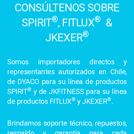
CONSÚLTENOS SOBRE
®
®
SPIRIT
, FITLUX
&
®
JKEXER
Somos importadores directos y
representantes autorizados en Chile,
de DYACO para su línea de productos
®
SPIRIT
y de JKFITNESS para su línea
®
®
de productos FITLUX
y JKEXER
.
Brindamos soporte técnico, repuestos,
respaldo y garantía para cada