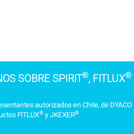
®
®
OS SOBRE SPIRIT
, FITLUX
sentantes autorizados en Chile, de DYACO 
®
®
uctos FITLUX
y JKEXER
.