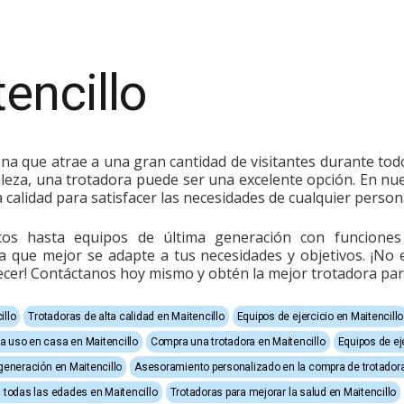
encillo
hilena que atrae a una gran cantidad de visitantes durante t
aleza, una trotadora puede ser una excelente opción. En nue
 calidad para satisfacer las necesidades de cualquier perso
cos hasta equipos de última generación con funcione
ra que mejor se adapte a tus necesidades y objetivos. ¡N
recer! Contáctanos hoy mismo y obtén la mejor trotadora para
illo
Trotadoras de alta calidad en Maitencillo
Equipos de ejercicio en Maitencillo
a uso en casa en Maitencillo
Compra una trotadora en Maitencillo
Equipos de eje
generación en Maitencillo
Asesoramiento personalizado en la compra de trotadora
 todas las edades en Maitencillo
Trotadoras para mejorar la salud en Maitencillo