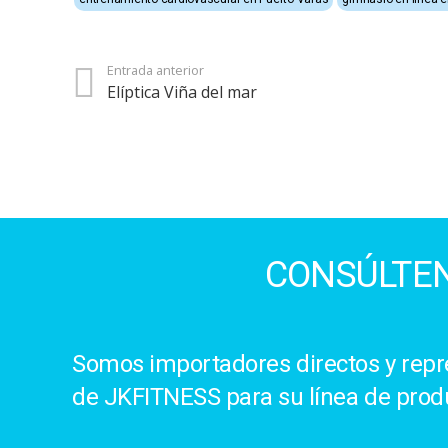
Entrada anterior
Elíptica Viña del mar
CONSÚLTEN
Somos importadores directos y repre
de JKFITNESS para su línea de prod