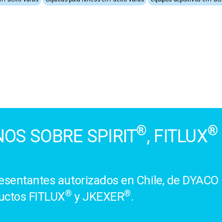
®
®
OS SOBRE SPIRIT
, FITLUX
sentantes autorizados en Chile, de DYACO 
®
®
uctos FITLUX
y JKEXER
.