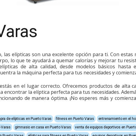
 Varas
, las elípticas son una excelente opción para ti. Con estas
po, lo que te ayudará a quemar calorías y mejorar tu resis
lípticas de alta calidad, desde modelos básicos hasta
uentra la máquina perfecta para tus necesidades y comienza 
estás en el lugar correcto. Ofrecemos productos de alta c
 encontrar la elíptica perfecta para tus necesidades. Ademá
ncionando de manera óptima. ¡No esperes más y comienza a
ra de elípticas en Puerto Varas
fitness en Puerto Varas
entrenamiento en el ho
o Varas
gimnasio en casa en Puerto Varas
venta de equipos deportivos en Puert
n Puerto Varas
elípticas para fitness en Puerto Varas
equipos deportivos en Pue